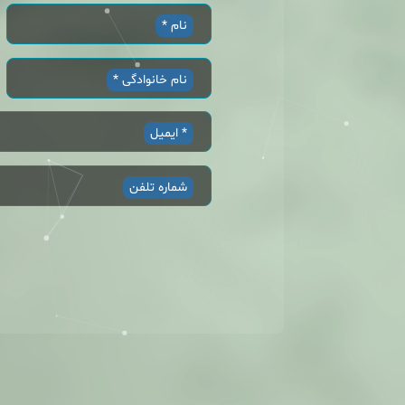
نام *
نام خانوادگی *
ایمیل *
شماره تلفن