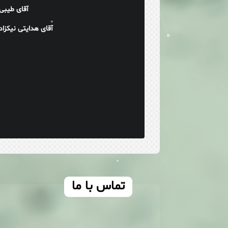
- آقای طیبی
- آقای هدایتی نیکزاد
تماس با ما