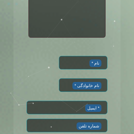
نام *
نام خانوادگی *
ایمیل *
شماره تلفن