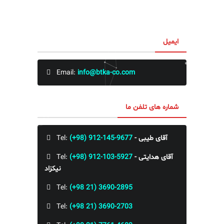
ایمیل
Email:
info@btka-co.com
شماره های تلفن ما
- آقای طیبی
(+98) 912-145-9677
Tel:
- آقای هدایتی
(+98) 912-103-5927
Tel:
نیکزاد
Tel:
(+98 21) 3690-2895
Tel:
(+98 21) 3690-2703