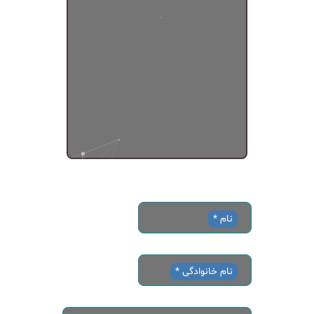
نام *
نام خانوادگی *